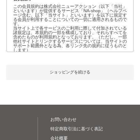
この会員規約は株式会社ニューアクション（以下「当社」
といいます）が提供するサービス「NA-shop」（ヘルプペ
ージ含む、以下「当サイト」といいます）を以下に規定す
る会員が利用することについての一切に適用されるもので
す。
当サイト上で各サービスのご利用に際して付加されている
諸規定は、本規約の一部を構成しており、それらすべてを
含めたものが利用規約となっております。（ただし、一部
他社サイトとリンクするサービスについては、当サイトの
サポート範囲外となる為、各リンク先の規約に従うものと
します）
本規約の変更にご注意下さい
1. 当社は、会員の了承を得ることなく本規約を随時変更
ショッピングを続ける
することができるものとし、会員はこれを承諾します。
2. 前項の変更については、当サイト上に1ヵ月間表示した
時点で、全ての会員が了承したものとみなします。
会員のみなさまへの通知
1. 本規約の変更のケース以外に当社が必要と判断した場
合、当社は、会員に対し随時必要な事項を通知します。
2. 前項の通知は、当サイト上に表示した時点で全ての会
員に通知したものとみなします。
お問い合わせ
特定商取引法に基づく表記
会員登録について
会社概要